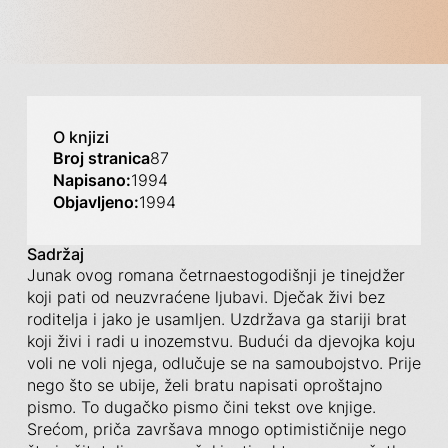
O knjizi
Broj stranica
87
Napisano:
1994
Objavljeno:
1994
Sadržaj
Junak ovog romana četrnaestogodišnji je tinejdžer
koji pati od neuzvraćene ljubavi. Dječak živi bez
roditelja i jako je usamljen. Uzdržava ga stariji brat
koji živi i radi u inozemstvu. Budući da djevojka koju
voli ne voli njega, odlučuje se na samoubojstvo. Prije
nego što se ubije, želi bratu napisati oproštajno
pismo. To dugačko pismo čini tekst ove knjige.
Srećom, priča završava mnogo optimističnije nego