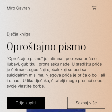
Miro Gavran
Dječja knjiga
Oproštajno pismo
"Oproštajno pismo" je intimna i potresna priča o
ljubavi, gubitku i pronalasku nade. U središtu priče
je četrnaestogodišnji dječak koji se bori sa
suicidalnim mislima. Njegova priča je priča o boli, ali
i o nadi. U liku dječaka, čitatelji mogu pronaći sebe i
svoje vlastite borbe.
Gdje kupiti
Saznaj više