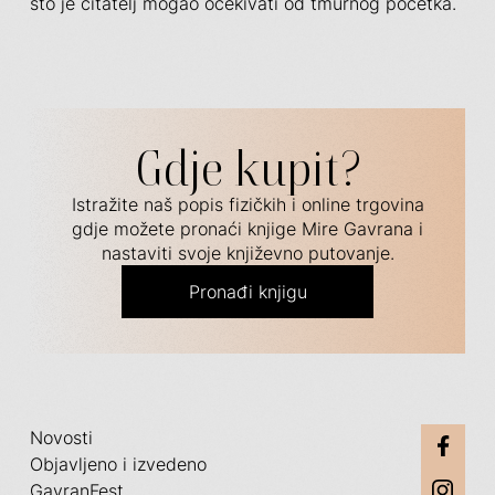
što je čitatelj mogao očekivati od tmurnog početka.
Gdje kupit?
Istražite naš popis fizičkih i online trgovina
gdje možete pronaći knjige Mire Gavrana i
nastaviti svoje književno putovanje.
Pronađi knjigu
Novosti
Objavljeno i izvedeno
GavranFest