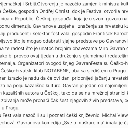
 Njemačkoj i Srbiji.Otvorenju je nazočio zamjenik ministra kul
 Češke, gospodin Ondřej Chrást, dok je Festival otvorila hr
nica u Republici Češkoj, gospođa, koja je u svom govoru na
dnu dimenziju Gavranova uspjeha i značenja za hrvatsku ku
ji producent i selektor festivala, gospodin František Karoch
oljstvo što je mogao odabrati sjajne predstave po Gavranov
ma te radost što je unatoč brojnim obavezama Miro Gavran 
ako bi proveo ovaj tjedan u druženju s glumcima i redateljim
 zemalja. Organizatori ovogodišnjeg GavranFesta su Češko-h
i Češko-hrvatski klub NOTABENE, oba sa sjedištem u Pragu.
an izrazio je nadu da će ovi dani pridonijeti jačanju hrvatski
za na polju kazališne kulture. Gavran je jedan od najomiljeni
 kazališnih autora u Češkoj, tako da se na mrežnoj stranici k
 zbivanja može pronaći čak šest njegovih živih predstava, o
e u Pragu.
 Festivala nazočili su i poznati češki književnici Michal Vie
echová. Gavranova komedija „Sve o muškarcima“ imala je č