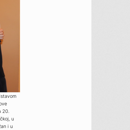
edstavom
kove
a 20.
čkoj, u
an i u