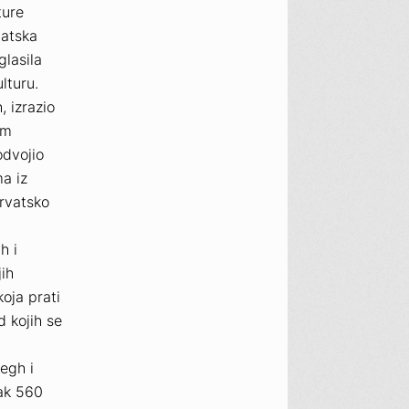
ture
vatska
glasila
lturu.
, izrazio
im
odvojio
a iz
rvatsko
h i
jih
oja prati
d kojih se
wegh i
ak 560