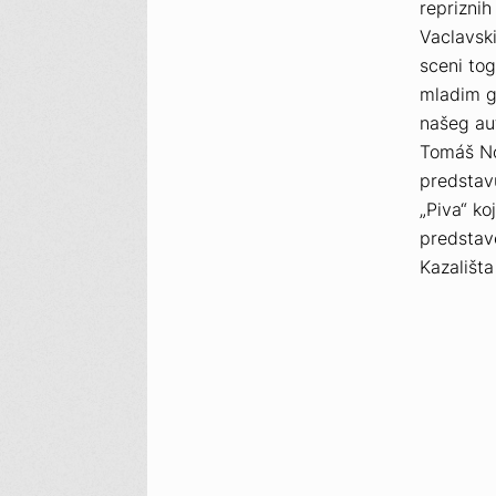
repriznih
Vaclavsk
sceni tog
mladim gl
našeg aut
Tomáš Nov
predsta
„Piva“ ko
predstav
Kazališt