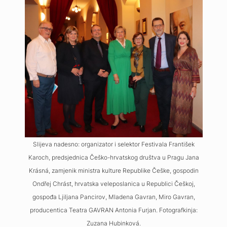
Slijeva nadesno: organizator i selektor Festivala František
Karoch, predsjednica Češko-hrvatskog društva u Pragu Jana
Krásná, zamjenik ministra kulture Republike Češke, gospodin
Ondřej Chrást, hrvatska veleposlanica u Republici Češkoj,
gospođa Ljiljana Pancirov, Mladena Gavran, Miro Gavran,
producentica Teatra GAVRAN Antonia Furjan. Fotografkinja:
Zuzana Hubinková.