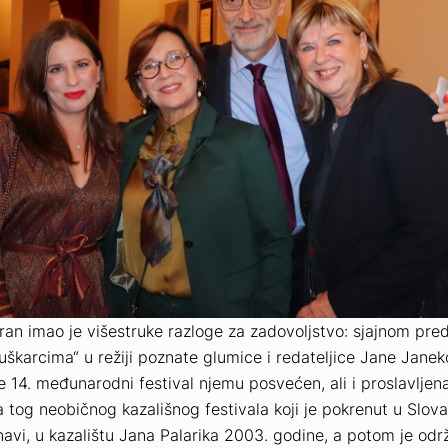
ran imao je višestruke razloge za zadovoljstvo: sjajnom pr
škarcima“ u režiji poznate glumice i redateljice Jane Jane
e 14. međunarodni festival njemu posvećen, ali i proslavljen
a tog neobičnog kazališnog festivala koji je pokrenut u Slova
avi, u kazalištu Jana Palarika 2003. godine, a potom je održ