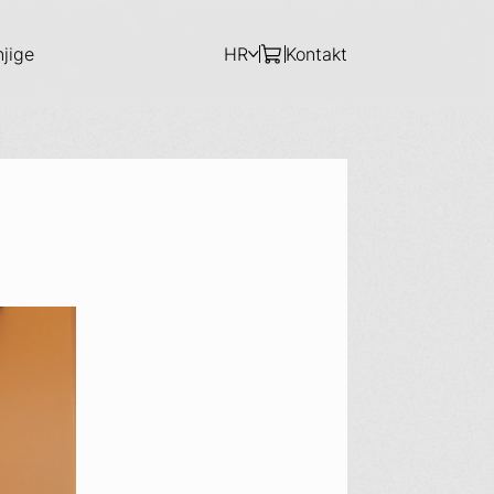
njige
HR
Kontakt