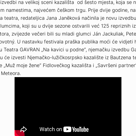
 izvedbi na velikoj sceni kazališta od šesto mjesta, koja se n
im namestima, najvećem češkom trgu. Prije dvije godine, na
a teatra, redateljica Jana Janěková načinila je novu izvedbu
umcima, koji su u dvije sezone ostvarili već 125 repriznih i
ora, zvijezde večeri bili su mladi glumci Ján Jackuliak, Pet
otný. U nastavku festivala praška publika moći će vidjeti h
vu
Teatra GAVRAN
„Na kavici u podne“, njemačku izvedbu G
ju će izvesti
Njemačko-lužičkosrpsko kazalište iz Bautzena
t
e „Muž moje žene“
Fidlovečkog kazališta
i „Savršeni partner
a Meteora
.