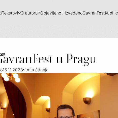
i
Tekstovi
O autoru
Objavljeno i izvedeno
GavranFest
Kupi k
 GavranFest u Pragu
osti
no
15.11.2023
1
min čitanja