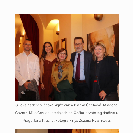
Slijeva nadesno: češka književnica Blanka Čechová, Mladena
Gavran, Miro Gavran, predsjednica Češko-hrvatskog društva u
Pragu Jana Krásná. Fotografkinja: Zuzana Hubinková.