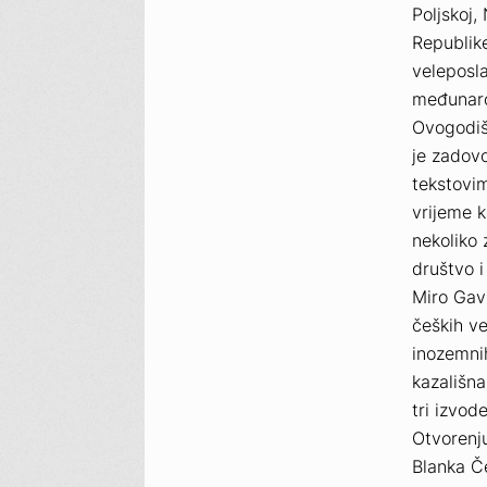
Poljskoj,
Republike
veleposla
međunaro
Ovogodišn
je zadov
tekstovi
vrijeme k
nekoliko
društvo 
Miro Gavr
čeških ve
inozemnih
kazališna
tri izvod
Otvorenju
Blanka Č