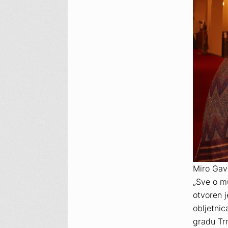
Miro Gav
„Sve o mu
otvoren j
obljetnic
gradu Trn