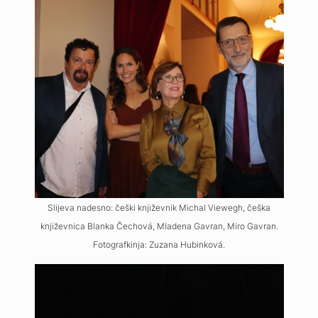
Slijeva nadesno: češki književnik Michal Viewegh, češka
književnica Blanka Čechová, Mladena Gavran, Miro Gavran.
Fotografkinja: Zuzana Hubinková.