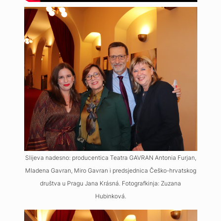
Slijeva nadesno: producentica Teatra GAVRAN Antonia Furjan,
Mladena Gavran, Miro Gavran i predsjednica Češko-hrvatskog
društva u Pragu Jana Krásná. Fotografkinja: Zuzana
Hubinková.