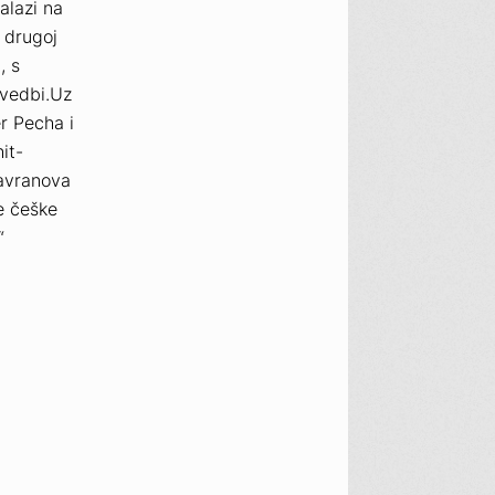
alazi na
 drugoj
, s
zvedbi.Uz
er Pecha i
it-
avranova
e češke
“