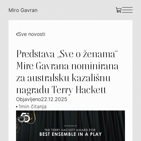
Miro Gavran
Sve novosti
Predstava „Sve o ženama“
Mire Gavrana nominirana
za australsku kazališnu
nagradu Terry Hackett
Objavljeno
22.12.2025
1
min čitanja