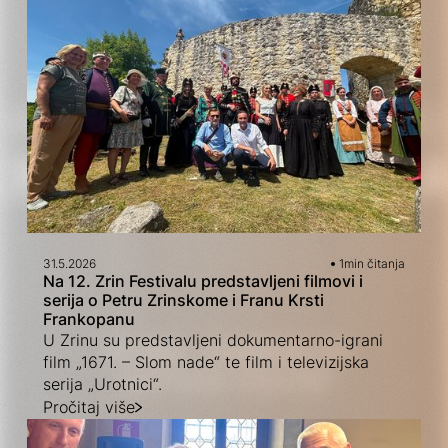
31.5.2026
1
min čitanja
Na 12. Zrin Festivalu predstavljeni filmovi i
serija o Petru Zrinskome i Franu Krsti
Frankopanu
U Zrinu su predstavljeni dokumentarno-igrani
film „1671. – Slom nade“ te film i televizijska
serija „Urotnici“.
Pročitaj više