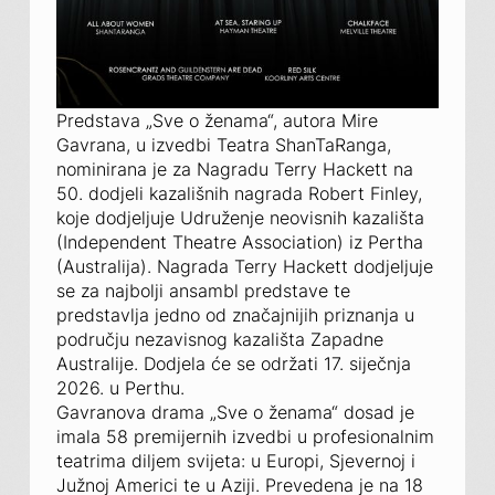
Predstava „Sve o ženama“, autora Mire
Gavrana, u izvedbi Teatra ShanTaRanga,
nominirana je za Nagradu Terry Hackett na
50. dodjeli kazališnih nagrada Robert Finley,
koje dodjeljuje Udruženje neovisnih kazališta
(Independent Theatre Association) iz Pertha
(Australija). Nagrada Terry Hackett dodjeljuje
se za najbolji ansambl predstave te
predstavlja jedno od značajnijih priznanja u
području nezavisnog kazališta Zapadne
Australije. Dodjela će se održati 17. siječnja
2026. u Perthu.
Gavranova drama „Sve o ženama“ dosad je
imala 58 premijernih izvedbi u profesionalnim
teatrima diljem svijeta: u Europi, Sjevernoj i
Južnoj Americi te u Aziji. Prevedena je na 18