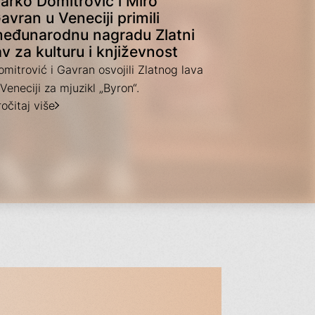
arko Domitrović i Miro
avran u Veneciji primili
eđunarodnu nagradu Zlatni
av za kulturu i književnost
omitrović i Gavran osvojili Zlatnog lava
Veneciji za mjuzikl „Byron“.
očitaj više