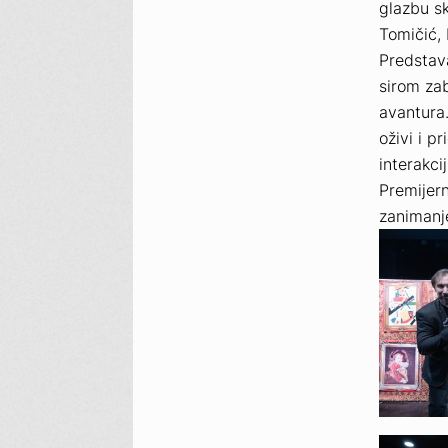
glazbu sk
Tomičić, 
Predstava
sirom za
avantura
oživi i p
interakci
Premijern
zanimanje