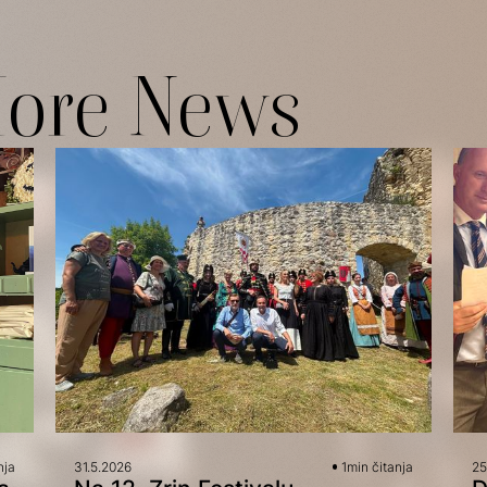
More News
nja
31.5.2026
1
min čitanja
25