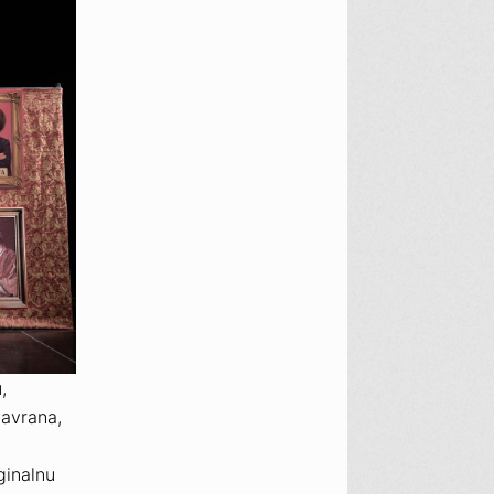
u
,
Gavrana,
ginalnu