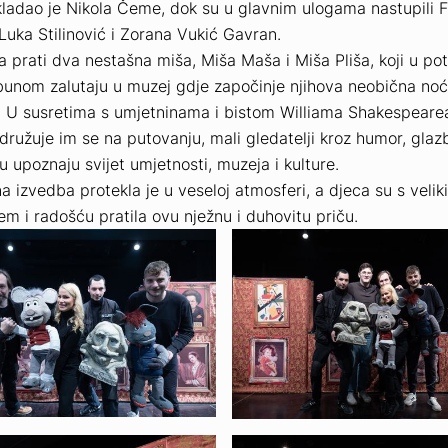
ladao je Nikola Čeme, dok su u glavnim ulogama nastupili Fi
Luka Stilinović i Zorana Vukić Gavran.
 prati dva nestašna miša, Miša Maša i Miša Pliša, koji u pot
bunom zalutaju u muzej gdje započinje njihova neobična no
. U susretima s umjetninama i bistom Williama Shakespeare
ridružuje im se na putovanju, mali gledatelji kroz humor, glaz
ju upoznaju svijet umjetnosti, muzeja i kulture.
a izvedba protekla je u veseloj atmosferi, a djeca su s velik
m i radošću pratila ovu nježnu i duhovitu priču.