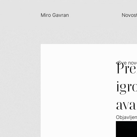
Miro Gavran
Novost
Pre
Sve nov
igr
ava
Objavlje