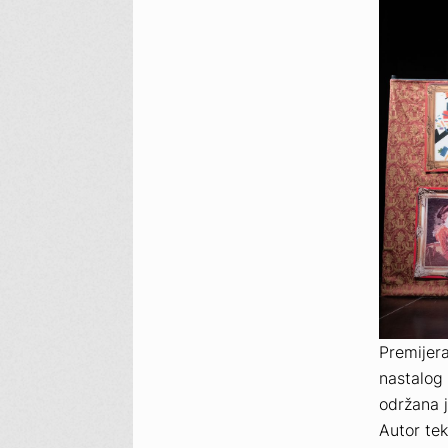
Premijer
nastalog 
održana j
Autor tek