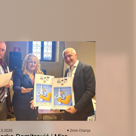
.5.2026
2
min čitanja