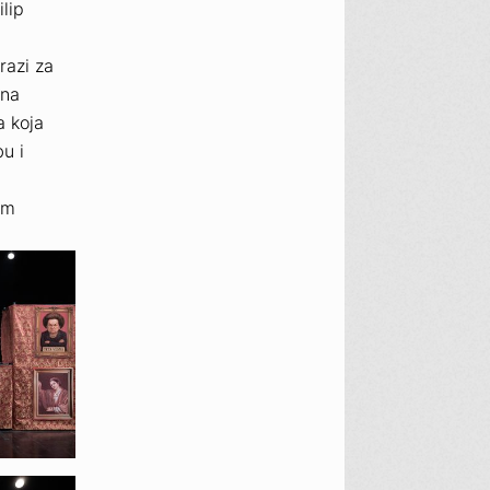
lip
razi za
ćna
a koja
bu i
im