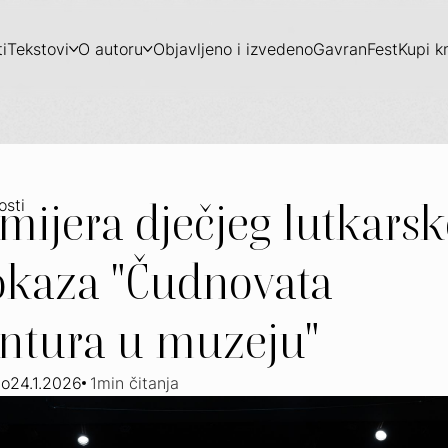
i
Tekstovi
O autoru
Objavljeno i izvedeno
GavranFest
Kupi k
mijera dječjeg lutkars
osti
okaza "Čudnovata
ntura u muzeju"
no
24.1.2026
1
min čitanja