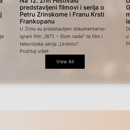
a
Na 12. Zrin Festivalu
D
predstavljeni filmovi i serija o
G
j
Petru Zrinskome i Franu Krsti
m
Frankopanu
l
U Zrinu su predstavljeni dokumentarno-
D
je
igrani film „1671. – Slom nade“ te film i
u 
Pr
televizijska serija „Urotnici“.
Pročitaj više
View All