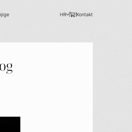
njige
HR
Kontakt
kog