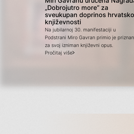
Miri Gavranu uručena Nagrad
„Dobrojutro more“ za
sveukupan doprinos hrvatsko
književnosti
Na jubilarnoj 30. manifestaciji u
Podstrani Miro Gavran primio je priznan
za svoj izniman književni opus.
Pročitaj više