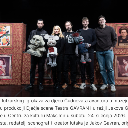
a lutkarskog igrokaza za djecu
Čudnovata avantura u muzej
u produkciji Dječje scene Teatra GAVRAN i u režiji Jakova 
e u Centru za kulturu Maksimir u subotu, 24. siječnja 2026.
sta, redatelj, scenograf i kreator lutaka je Jakov Gavran, ori