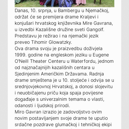
Danas, 10. srpnja, u Bambergu u Njemačkoj,
održat će se premijera drame
Kraljevi i
konjušari
hrvatskog književnika Mire Gavrana,
u izvedbi Kazališne družine sveti Gangolf.
Predstavu je režirao i na njemački jezik
preveo Tihomir Glowatzky.
Ova drama svoju je praizvedbu doživjela
1999. godine na engleskom jeziku u Eugene
O'Neill Theater Centeru u Waterfordu, jednom
od najznačajnijih kazališnih centara u
Sjedinjenim Američkim Državama. Radnja
drame smještena je u 10. stoljeće i odvija se u
srednjovjekovnoj Hrvatskoj, a donosi slojevitu
i neuobičajenu priču koja spaja povijesne
događaje s univerzalnim temama o vlasti,
odanosti i ljudskoj prirodi.
Miro Gavran izrazio je zadovoljstvo ovim
novim postavljanjem svoje drame te uputio
srdačne pozdrave glumačkoj i tehničkoj ekipi