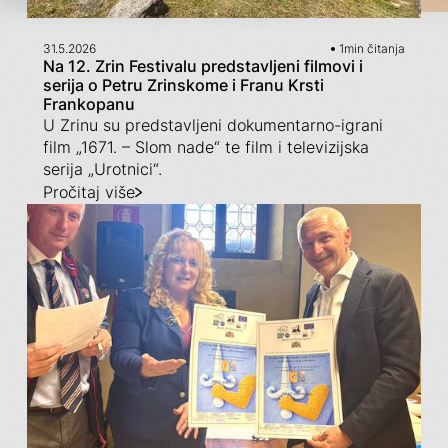
31.5.2026
1
min čitanja
Na 12. Zrin Festivalu predstavljeni filmovi i
serija o Petru Zrinskome i Franu Krsti
Frankopanu
U Zrinu su predstavljeni dokumentarno-igrani
film „1671. – Slom nade“ te film i televizijska
serija „Urotnici“.
Pročitaj više