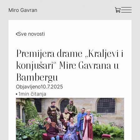
Miro Gavran
Sve novosti
Premijera drame „Kraljevi i
konjušari“ Mire Gavrana u
Bambergu
Objavljeno
10.7.2025
1
min čitanja