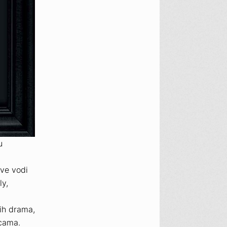
u
ave vodi
y,
ih drama,
icama.