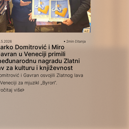
.5.2026
2
min čitanja
arko Domitrović i Miro
avran u Veneciji primili
eđunarodnu nagradu Zlatni
av za kulturu i književnost
omitrović i Gavran osvojili Zlatnog lava
Veneciji za mjuzikl „Byron“.
očitaj više