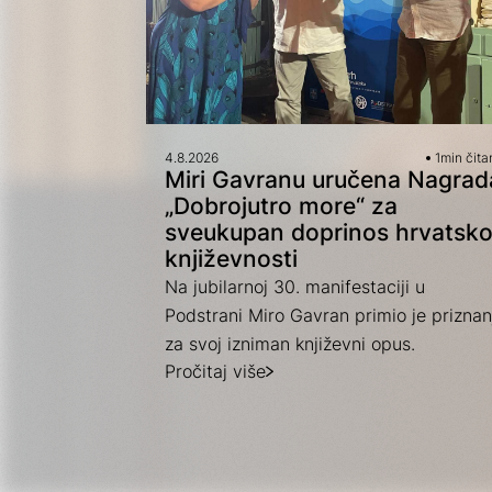
4.8.2026
1
min čita
Miri Gavranu uručena Nagrad
„Dobrojutro more“ za
sveukupan doprinos hrvatsko
književnosti
Na jubilarnoj 30. manifestaciji u
Podstrani Miro Gavran primio je priznan
za svoj izniman književni opus.
Pročitaj više