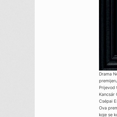
Drama
N
premijeru
Prijevod 
Kancsár 
Csépai Es
Ova prem
koje se k