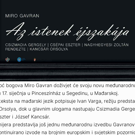
oć bogova
Miro Gavran doživjet će svoju novu međunarodn
 17. siječnja u Pinceszínház u Segedinu, u Mađarskoj.
teksta na mađarski jezik potpisuje Ivan Varga, režiju predst
Orsolya, dok u glavnim ulogama nastupaju Csizmadia Gergel
zter i József Kancsár.
ijera predstavlja još jednu međunarodnu izvedbu Gavranov
ontinuirano izvode na brojnim europskim i svjetskim pozorn