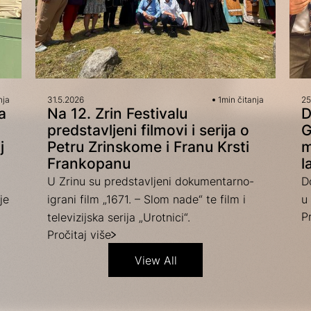
nja
31.5.2026
1
min čitanja
25
a
Na 12. Zrin Festivalu
D
predstavljeni filmovi i serija o
G
j
Petru Zrinskome i Franu Krsti
m
Frankopanu
l
U Zrinu su predstavljeni dokumentarno-
D
je
igrani film „1671. – Slom nade“ te film i
u 
Pr
televizijska serija „Urotnici“.
Pročitaj više
View All