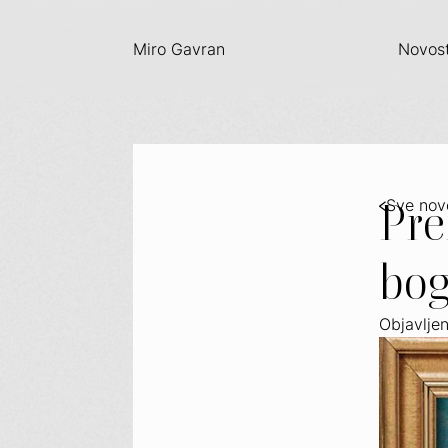
Miro Gavran
Novost
Pre
Sve nov
bog
Objavlje