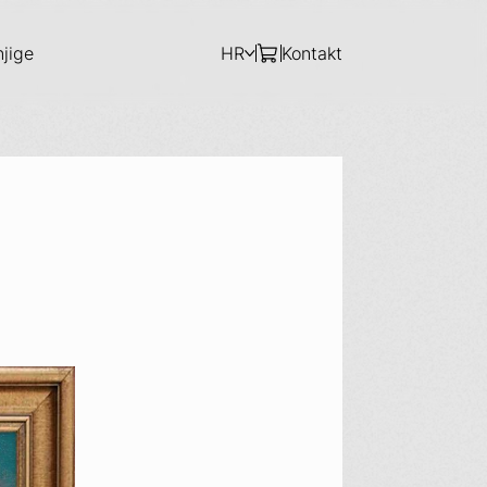
njige
HR
Kontakt