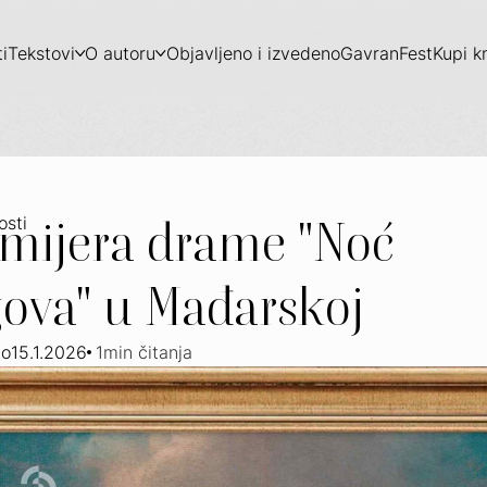
i
Tekstovi
O autoru
Objavljeno i izvedeno
GavranFest
Kupi k
mijera drame "Noć
osti
ova" u Mađarskoj
no
15.1.2026
1
min čitanja