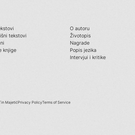
ekstovi
O autoru
išni tekstovi
Životopis
ni
Nagrade
e knjige
Popis jezika
Intervjui i kritike
Tin Majetić
Privacy Policy
Terms of Service