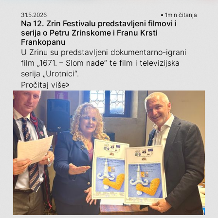
31.5.2026
1
min čitanja
Na 12. Zrin Festivalu predstavljeni filmovi i
serija o Petru Zrinskome i Franu Krsti
Frankopanu
U Zrinu su predstavljeni dokumentarno-igrani
film „1671. – Slom nade“ te film i televizijska
serija „Urotnici“.
Pročitaj više