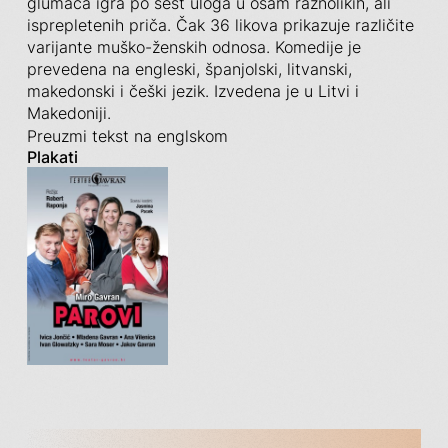
glumaca igra po šest uloga u osam raznolikih, ali
isprepletenih priča. Čak 36 likova prikazuje različite
varijante muško-ženskih odnosa. Komedije je
prevedena na engleski, španjolski, litvanski,
makedonski i češki jezik. Izvedena je u Litvi i
Makedoniji.
Preuzmi tekst na englskom
Plakati