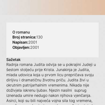
O romanu
Broj stranica:
130
Napisan:
2001
Objavljen:
2001
Sažetak
Radnja romana Judita odvija se u pokrajini Judeji u
šestom stoljeću prije Krista. Junakinja je Judita,
mlada udovica koja u prvom licu prepričava svoju
dirljivu i dramatičnu životnu priču. Judita živi u
okrutnim patrijarhalnim vremenima. Nikada nije
doživjela iskrenu ljubav. Njezin nasilni suprug
iznenada umire nedugo nakon njihova vjenčanja.
Asirci, koji su bili najveća vojna sila tog vremena,