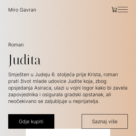
Miro Gavran
Roman
Judita
Smješten u Judeju 6. stoljeća prije Krista, roman
prati život mlade udovice Judite koja, zbog
opsjedanja Asiraca, ulazi u vojni logor kako bi zavela
zapovjednika i osigurala gradski opstanak, ali
neočekivano se zaljubljuje u neprijatelja.
Gdje kupiti
Saznaj više