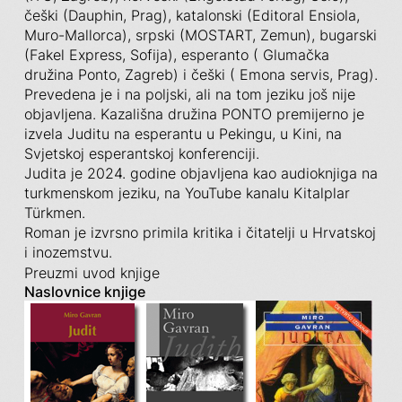
češki (Dauphin, Prag), katalonski (Editoral Ensiola,
Muro-Mallorca), srpski (MOSTART, Zemun), bugarski
(Fakel Express, Sofija), esperanto ( Glumačka
družina Ponto, Zagreb) i češki ( Emona servis, Prag).
Prevedena je i na poljski, ali na tom jeziku još nije
objavljena. Kazališna družina PONTO premijerno je
izvela Juditu na esperantu u Pekingu, u Kini, na
Svjetskoj esperantskoj konferenciji.
Judita je 2024. godine objavljena kao audioknjiga na
turkmenskom jeziku, na YouTube kanalu Kitalplar
Türkmen.
Roman je izvrsno primila kritika i čitatelji u Hrvatskoj
i inozemstvu.
Preuzmi uvod knjige
Naslovnice knjige