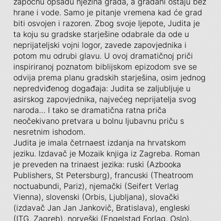
započnu opsadu njezina grada, a građani ostaju bez
hrane i vode. Samo je pitanje vremena kad će grad
biti osvojen i razoren. Zbog svoje ljepote, Judita je
ta koju su gradske starješine odabrale da ode u
neprijateljski vojni logor, zavede zapovjednika i
potom mu odrubi glavu. U ovoj dramatičnoj priči
inspiriranoj poznatom biblijskom epizodom sve se
odvija prema planu gradskih starješina, osim jednog
nepredviđenog događaja: Judita se zaljubljuje u
asirskog zapovjednika, najvećeg neprijatelja svog
naroda… I tako se dramatična ratna priča
neočekivano pretvara u bolnu ljubavnu priču s
nesretnim ishodom.
Judita je imala četrnaest izdanja na hrvatskom
jeziku. Izdavač je Mozaik knjiga iz Zagreba. Roman
je preveden na trinaest jezika: ruski (Azbooka
Publishers, St Petersburg), francuski (Theatroom
noctuabundi, Pariz), njemački (Seifert Verlag
Vienna), slovenski (Orbis, Ljubljana), slovački
(izdavač Jan Jan Jankovič, Bratislava), engleski
(ITG, Zagreb), norveški (Engelstad Forlag, Oslo),