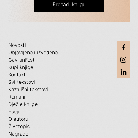
Pronađi knjigu
Novosti
Objavljeno i izvedeno
GavranFest
Kupi knjige
Kontakt
Svi tekstovi
Kazališni tekstovi
Romani
Dječje knjige
Eseji
O autoru
Životopis
Nagrade