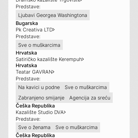
Predstave:
Ljubavi Georgea Washingtona
Bugarska
Pk Creativa LTD
Predstave:
Sve o muškarcima
Hrvatska
Satiričko kazalište Kerempuh
Hrvatska
Teatar GAVRAN
Predstave:
Na kavici u podne
Sve o muškarcima
Zabranjeno smijanje
Agencija za sreću
Češka Republika
Kazalište Studio DVA
Predstave:
Sve o ženama
Sve o muškarcima
Češka Republika