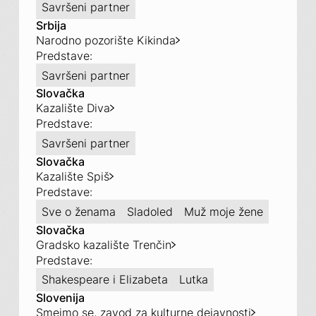
Savršeni partner
Srbija
Narodno pozorište Kikinda
Predstave:
Savršeni partner
Slovačka
Kazalište Diva
Predstave:
Savršeni partner
Slovačka
Kazalište Spiš
Predstave:
Sve o ženama
Sladoled
Muž moje žene
Slovačka
Gradsko kazalište Trenčin
Predstave:
Shakespeare i Elizabeta
Lutka
Slovenija
Smejmo se, zavod za kulturne dejavnosti